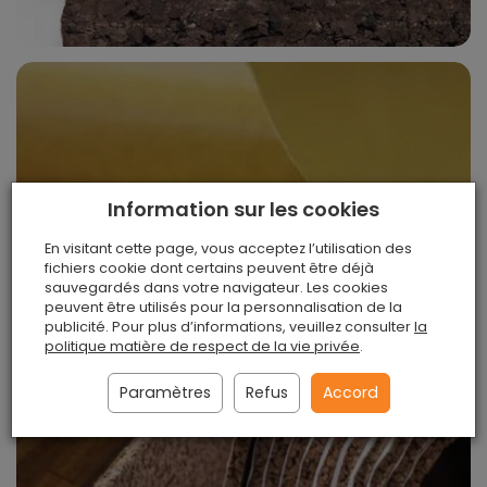
LIÈGE ISOLANT THERMIQUE ET PHONIQUE
Information sur les cookies
En visitant cette page, vous acceptez l’utilisation des
fichiers cookie dont certains peuvent être déjà
sauvegardés dans votre navigateur. Les cookies
peuvent être utilisés pour la personnalisation de la
publicité. Pour plus d’informations, veuillez consulter
la
politique matière de respect de la vie privée
.
Dalles en liège adhésif
Paramètres
Refus
Accord