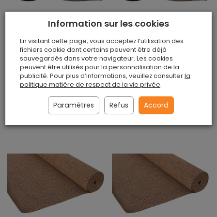
Information sur les cookies
En visitant cette page, vous acceptez l’utilisation des
Feuille de liège en
Feuille de liège en
fichiers cookie dont certains peuvent être déjà
caoutchouc - joints
caoutchouc - joints
sauvegardés dans votre navigateur. Les cookies
1000x1000x4mm
1000x1000x5mm
peuvent être utilisés pour la personnalisation de la
publicité. Pour plus d’informations, veuillez consulter
la
Disponible
Disponible
politique matière de respect de la vie privée
.
€34,90 / pièce
€43,50 / pièce
Paramètres
Refus
Accord
Au panier
Au panier