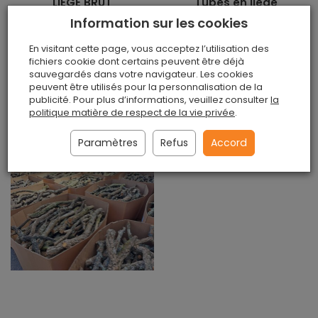
LIÈGE BRUT
Tubes en liège
naturel
Information sur les cookies
Disponible
Disponible
€10,50 / kg
En visitant cette page, vous acceptez l’utilisation des
€12,50 / kg
fichiers cookie dont certains peuvent être déjà
sauvegardés dans votre navigateur. Les cookies
Au panier
Au panier
peuvent être utilisés pour la personnalisation de la
publicité. Pour plus d’informations, veuillez consulter
la
politique matière de respect de la vie privée
.
Paramètres
Refus
Accord