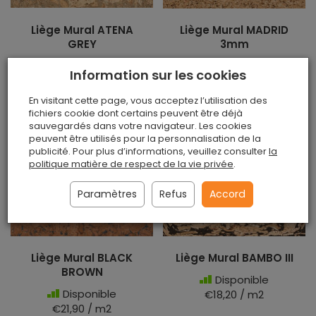
Liège Mural ATENA
Liège Mural MADRID
GREY
3mm
Disponible
Disponible
Information sur les cookies
€16,50 / m2
€16,50 / m2
En visitant cette page, vous acceptez l’utilisation des
fichiers cookie dont certains peuvent être déjà
Au panier
Au panier
sauvegardés dans votre navigateur. Les cookies
peuvent être utilisés pour la personnalisation de la
publicité. Pour plus d’informations, veuillez consulter
la
politique matière de respect de la vie privée
.
Paramètres
Refus
Accord
Liège Mural BLACK
Liège Mural BAMBO III
BROWN
Disponible
Disponible
€18,20 / m2
€21,90 / m2