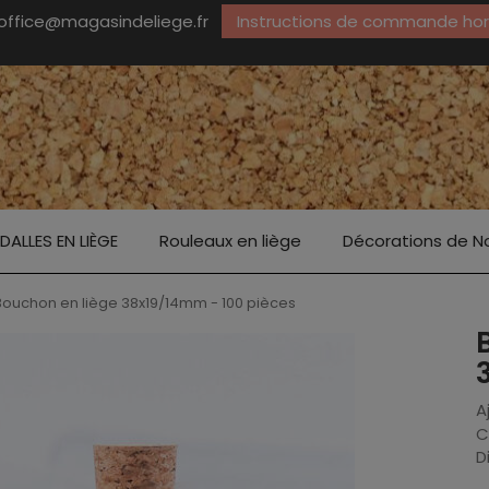
office@magasindeliege.fr
Instructions de commande hors
DALLES EN LIÈGE
Rouleaux en liège
Décorations de N
Bouchon en liège 38x19/14mm - 100 pièces
A
C
D