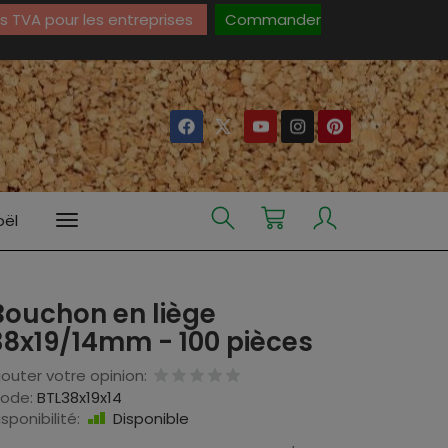
 TVA pour les entreprises
Commander
oël
Bouchon en liège
38x19/14mm - 100 pièces
jouter votre opinion:
ode:
BTL38x19x14
isponibilité:
Disponible