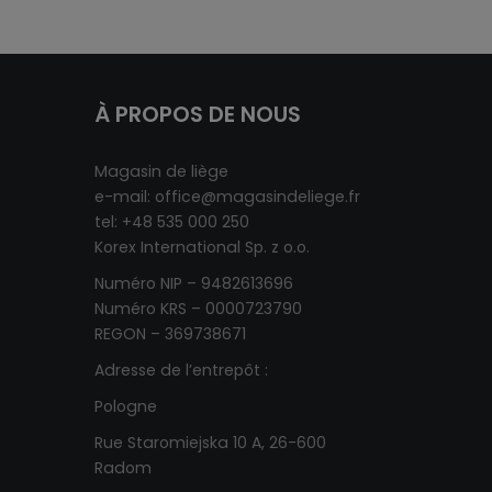
À PROPOS DE NOUS
Magasin de liège
e-mail:
office@magasindeliege.fr
tel: +48 535 000 250
Korex International Sp. z o.o.
Numéro NIP – 9482613696
Numéro KRS – 0000723790
REGON – 369738671
Adresse de l’entrepôt :
Pologne
Rue Staromiejska 10 A, 26-600
Radom