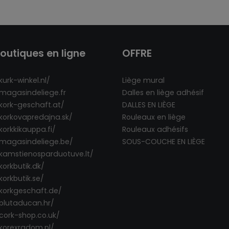
outiques en ligne
OFFRE
kurk-winkel.nl/
Liège mural
/magasindeliege.fr
Dalles en liège adhésif
/kork-geschaft.at/
DALLES EN LIÈGE
/korkovapredajna.sk/
Rouleaux en liège
korkkikauppa.fi/
Rouleaux adhésifs
/magasindeliege.be/
SOUS-COUCHE EN LIÈGE
/kamstienosparduotuve.lt/
korkbutik.dk/
korkbutik.se/
/korkgeschaft.de/
/plutaducan.hr/
/cork-shop.co.uk/
/korexradom.pl/