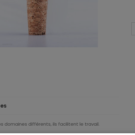
ces
 domaines différents, ils facilitent le travail.