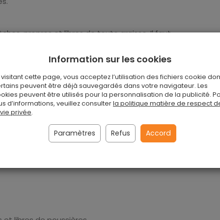
es.
ches, propres et libres de toute graisse. Il faut
ériau à l'aide d'un pinceau. Après avoir séché, il faut
de d'un rouleau. Il est interdit de toucher les
Information sur les cookies
s. La fixation complète a lieu au bout de 48 heures.
r à ce que les bulles d'air n'apparaissent pas sous
 visitant cette page, vous acceptez l’utilisation des fichiers cookie don
rtains peuvent être déjà sauvegardés dans votre navigateur. Les
l faut être très précis parce que la colle se fixe
okies peuvent être utilisés pour la personnalisation de la publicité. P
glisser à travers.
us d’informations, veuillez consulter
la politique matière de respect d
 vie privée
.
ée et laissée à la température de l'intérieur pendant
Paramètres
Refus
Accord
lai passé, il peut être nécessaire de dissoudre la
 et libres de poussières.