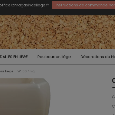
office@magasindeliege.fr
Instructions de commande hors
DALLES EN LIÈGE
Rouleaux en liège
Décorations de N
ur liège – W 160 4 kg
C
C