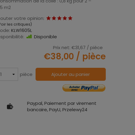
onsommation de la colle : 0,8 kg pour 2 –
,5 m2
jouter votre opinion:
oir les critiques
)
ode:
KLW1605L
isponibilité:
Disponible
Prix net:
€31,67
/ pièce
€38,00
/ pièce
pièce
Ajouter au panier
Paypal, Paiement par virement
bancaire, PayU, Przelewy24