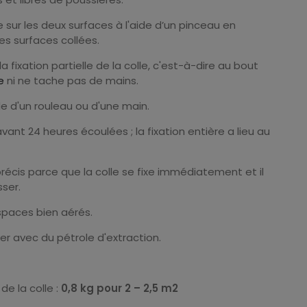
ine sur les deux surfaces à l'aide d’un pinceau en
es surfaces collées.
fixation partielle de la colle, c'est-à-dire au bout
te
ni ne tache pas de mains.
de d'un rouleau ou d'une main.
avant 24 heures écoulées ; la fixation entière a lieu au
s précis parce que la colle se fixe immédiatement et il
sser.
espaces bien aérés.
ver avec du pétrole d'extraction.
e la colle :
0,8 kg pour 2 – 2,5 m2