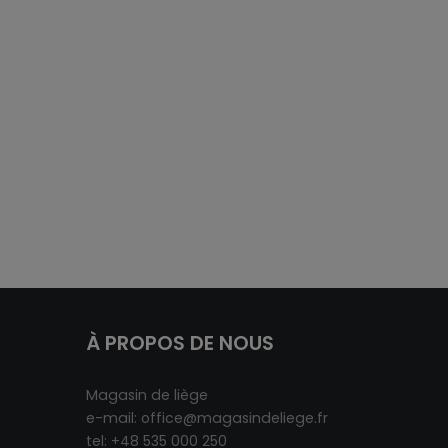
À PROPOS DE NOUS
Magasin de liège
e-mail:
office@magasindeliege.fr
tel: +48 535 000 250