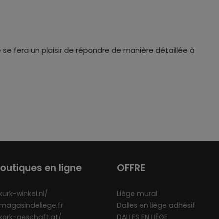
 se fera un plaisir de répondre de manière détaillée à
outiques en ligne
OFFRE
kurk-winkel.nl/
Liège mural
/magasindeliege.fr
Dalles en liège adhésif
/kork-geschaft.at/
DALLES EN LIÈGE