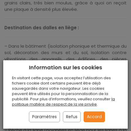
grains clairs, très bien moulus, grâce à quoi on reçoit
une plaque à densité plus élevée.
Destination des dalles en liège :
– Dans le bâtiment (isolation phonique et thermique du
sol, décoration des murs et du sol, isolation contre
vibrations des appareils, des édifices, des pièces
d’habitation, des joints de dilatation),
Information sur les cookies
– Industrie de chaussures (production de semelles et
En visitant cette page, vous acceptez l’utilisation des
de formes pour les chaussures, des talons, des
fichiers cookie dont certains peuvent être déjà
sauvegardés dans votre navigateur. Les cookies
semelles pour les mettre dans les chaussures, ainsi que
peuvent être utilisés pour la personnalisation de la
des éléments de chaussures orthopédiques)
publicité. Pour plus d’informations, veuillez consulter
la
politique matière de respect de la vie privée
.
– Publicité et secteur de décoration (tapis de sol,
poignées, accessoires de liège, tableaux de liège,
Paramètres
Refus
Accord
articles publicitaires),
– Pêche à la ligne (poignées en liège pour les lignes à la