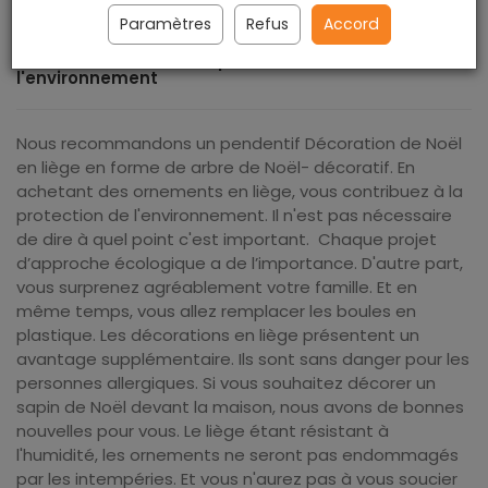
Paramètres
Refus
Accord
Votre contribution à la protection de
l'environnement
Nous recommandons un pendentif Décoration de Noël
en liège en forme de arbre de Noël- décoratif. En
achetant des ornements en liège, vous contribuez à la
protection de l'environnement.
Il n'est pas nécessaire
de dire à quel point c'est important.
Chaque projet
d’approche écologique a de l’importance. D'autre part,
vous surprenez agréablement votre famille. Et en
même temps, vous allez remplacer les boules en
plastique. Les décorations en liège présentent un
avantage supplémentaire. Ils sont sans danger pour les
personnes allergiques. Si vous souhaitez décorer un
sapin de Noël devant la maison, nous avons de bonnes
nouvelles pour vous. Le liège étant résistant à
l'humidité, les ornements ne seront pas endommagés
par les intempéries. Et vous n'aurez pas à vous soucier