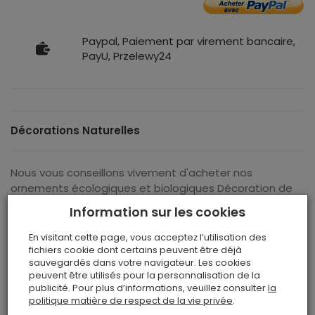
Paypal, Paiement par virement bancaire,
PayU, Przelewy24
Décorations Naturelles
Nous vous conseillons vivement d'acheter nos
ornements écologiques et biologiques Décoration de
Noël en liège en forme de arbre de Noël- décoratif.
Information sur les cookies
Cela a l'air génial sur un arbre de Noël.
Nos décorations
sont des exemples de leur beauté et de leur naturel.
Il y
En visitant cette page, vous acceptez l’utilisation des
a quelques exemples sur nos photos. Sur nos images,
fichiers cookie dont certains peuvent être déjà
sauvegardés dans votre navigateur. Les cookies
vous pouvez sentir un avant-goût de la merveilleuse
peuvent être utilisés pour la personnalisation de la
ambiance de Noël. Vous pouvez également créer une
publicité. Pour plus d’informations, veuillez consulter
la
atmosphère inoubliable
pendant
le dîner du réveillon de
politique matière de respect de la vie privée
.
Noël.