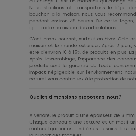
au collage. C'est un matériau qui change de 
Nous stockons et transportons le liège dan
bouchon à la maison, nous vous recommandons
pendant environ 48 heures. De cette façon, 
apparaître au niveau des articulations.
C'est assez courant, surtout en hiver. Cela es
maison et le monde extérieur. Après 2 jours, 
être d'environ 10 à 15% de produits en plus. L
Après l'assemblage, l'apparence des carreaux
produits sont la garantie de toute consomm
impact négligeable sur l'environnement natur
naturel, vous contribuez à la protection de no
Quelles dimensions proposons-nous?
A vendre, le produit a une épaisseur de 3 mm (
Chaque carreau a une texture et un motif uni
matériel qui correspond à ses besoins. Les d
la plupart des modèles.