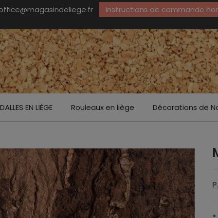
office@magasindeliege.fr
Instructions de commande hors
DALLES EN LIÈGE
Rouleaux en liège
Décorations de N
P