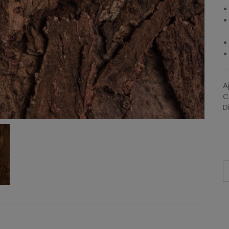
A
C
D