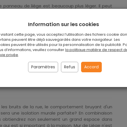
le panneau de liège est beaucoup plus léger. Il peut
 Un mètre carré et demi de panneau de liège pèse
Information sur les cookies
r ni le deuxième support ne pourront pénétrer dans le
aités.
 visitant cette page, vous acceptez l’utilisation des fichiers cookie don
rtains peuvent être déjà sauvegardés dans votre navigateur. Les
okies peuvent être utilisés pour la personnalisation de la publicité. P
us d’informations, veuillez consulter
la politique matière de respect d
 vie privée
.
tions excessives.
ale en liège est un matériau de haute qualité et
Paramètres
Refus
Accord
ombreuses années.
ar les bruits de la rue, le comportement bruyant d'un
 sera une isolation murale parfaite? En combinaison
ous obtiendrez non seulement un grand espace dans
qui est si important à la maison. Mur de Liège n'est