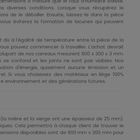
dimensions à mesure que le taux d'humidité baisse.
s diverses conditions. Lorsque vous récupérez le
 de le déballer. Ensuite, laissez-le dans la pièce
vous éviterez la formation de lacunes qui peuvent
t dû à l'égalité de température entre la pièce de la
vous pouvez commencer à travailler. L'achat devrait
a plupart de nos carreaux mesurent 600 x 300 x 3 mm.
 se confond et les joints ne sont pas visibles. Nos
ation d'énergie, quasiment aucune émission et un
el. Si vous choisissez des matériaux en liège 100%
tre environnement et des générations futures.
la rivière et la vierge ont une épaisseur de 25 mm).
ques. Cela permettra à chaque client de trouver le
imensions disponibles sont de 600 mm x 300 mm pour