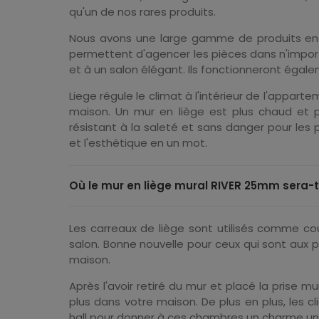
qu'un de nos rares produits.
Nous avons une large gamme de produits en liè
permettent d'agencer les pièces dans n'importe
et à un salon élégant. Ils fonctionneront égaleme
Liege régule le climat à l'intérieur de l'apparte
maison. Un mur en liège est plus chaud et pl
résistant à la saleté et sans danger pour les p
et l'esthétique en un mot.
Où le mur en liège mural RIVER 25mm sera-t-
Les carreaux de liège sont utilisés comme cou
salon. Bonne nouvelle pour ceux qui sont aux 
maison.
Après l'avoir retiré du mur et placé la prise m
plus dans votre maison. De plus en plus, les cl
hall pour donner à ces chambres un charme un