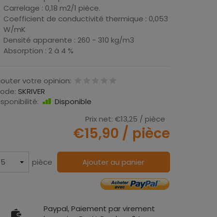
Carrelage : 0,18 m2/1 pièce.
Coefficient de conductivité thermique : 0,053
W/mK
Densité apparente : 260 - 310 kg/m3
Absorption : 2 à 4 %
jouter votre opinion:
ode:
SKRIVER
isponibilité:
Disponible
Prix net:
€13,25
/ pièce
€15,90
/ pièce
pièce
Ajouter au panier
Paypal, Paiement par virement