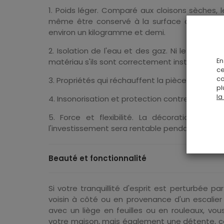
1. Poids léger. Comparé aux cloisons sèches, 
même être conservé à la surface de l'eau.
environ un kilogramme et demi.
2. Isolation de l'eau et des gaz. Ni le premie
matériau s'ils sont correctement installés et tr
En
ce
co
3. Propriétés qui réchauffent la pièce.
pl
la
4. Insonorisation et protection contre les vibra
5. Force et flexibilité. La décoration mur
l'investissement sera rentable pendant de n
Beauté et fonctionnalité
Si votre tranquillité d'esprit est perturbée p
voisin à côté ou en provenance d'un escalier
avec un liège en feuilles ou en rouleaux, v
votre maison, mais également une détente, ce 