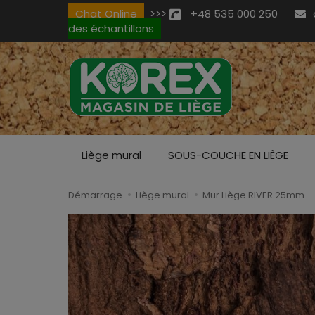
Chat Online
>>>
+48 535 000 250
des échantillons
Liège mural
SOUS-COUCHE EN LIÈGE
Démarrage
Liège mural
Mur Liège RIVER 25mm