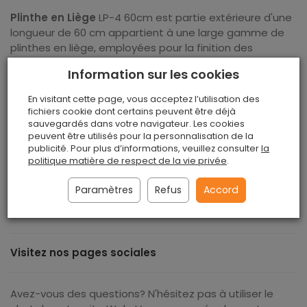
Plinthe en Liège
LP-4 60cm est partie extérieure d'une
longueur de 60 cm appartient à une large gamme de
plinthes en liège, employées pour la finition des
surfaces dans les coins d'une pièce par exemple pour
Information sur les cookies
désolidariser le plancher du mur ou les deux murs.
Grâce à l'emploi des plinthes en liège, la pièce obtient
En visitant cette page, vous acceptez l’utilisation des
un aspect élégant lié à un design moderne et
fichiers cookie dont certains peuvent être déjà
écologique. De même les bords du matériau appliqué
sauvegardés dans votre navigateur. Les cookies
peuvent être utilisés pour la personnalisation de la
au mur obtiennent la protection contre les
publicité. Pour plus d’informations, veuillez consulter
la
endommagements.
politique matière de respect de la vie privée
.
Paramètres
Refus
Accord
Nous recommandons également d'autres produits en
liège
galanterie
de notre offre.
Visitez nos pages sociales
Avez-vous des questions? N'hésitez pas à utiliser le