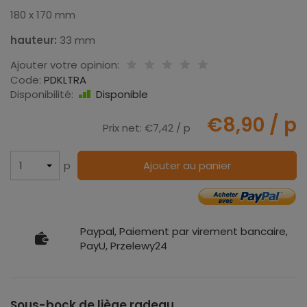
180 x 170 mm
hauteur:
33 mm
Ajouter votre opinion:
Code:
PDKLTRA
Disponibilité:
Disponible
€8,90
/ p
Prix net:
€7,42
/ p
p
Ajouter au panier
Paypal, Paiement par virement bancaire,
PayU, Przelewy24
Sous-bock
de liège radeau